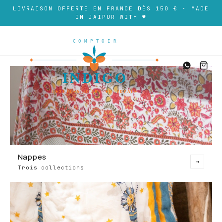
LIVRAISON OFFERTE EN FRANCE DÈS 150 € · MADE
IN JAIPUR WITH ♥
Nappes
→
Trois collections